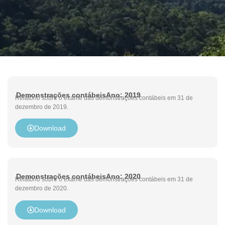
Demonstrações contábeis
Ano: 2019
Relatório sobre o exame das demonstrações contábeis em 31 de
dezembro de 2019.
Download
Demonstrações contábeis
Ano: 2020
Relatório sobre o exame das demonstrações contábeis em 31 de
dezembro de 2020.
Download