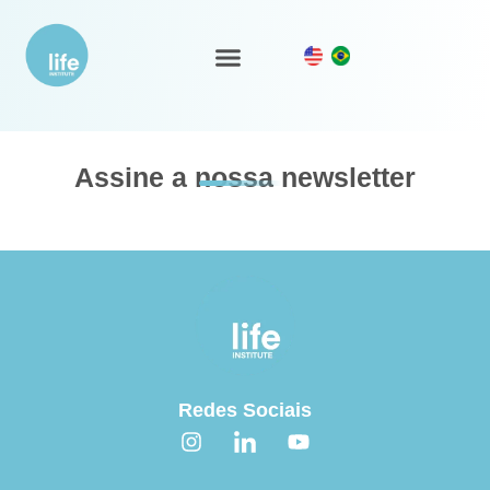
Demonstrações contábeis – 2021
Ecossistema LIFE
Nosso Trabalho
Assine a nossa newsletter
Redes Sociais