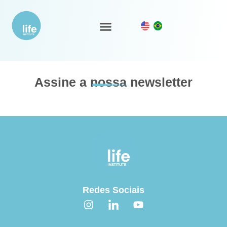
Energia e Biodiversidade
Ecossistema LIFE
Nosso Trabalho
Assine a nossa newsletter
Redes Sociais