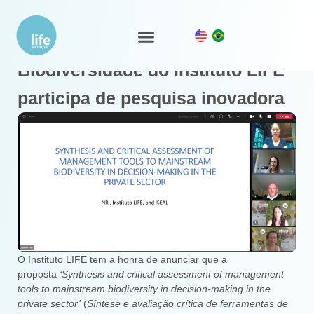
Ferramenta de Negócios &
Ecossistema LIFE
Nosso Trabalho
Biodiversidade do Instituto LIFE
participa de pesquisa inovadora
O Instituto LIFE tem a honra de anunciar que a
proposta
‘Synthesis and critical assessment of management
tools to mainstream biodiversity in decision-making in the
private sector’
(
Síntese e avaliação crítica de ferramentas de