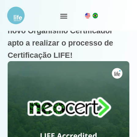
A Neocert é oficialmente o mais
Ecossistema LIFE
Nosso Trabalho
novo Organismo Certificador
apto a realizar o processo de
Certificação LIFE!